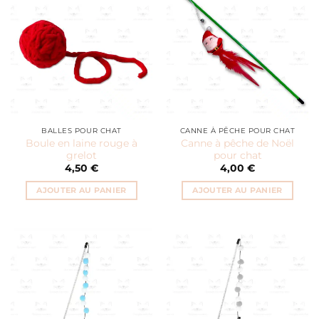
BALLES POUR CHAT
CANNE À PÊCHE POUR CHAT
Boule en laine rouge à
Canne à pêche de Noël
grelot
pour chat
4,50
€
4,00
€
AJOUTER AU PANIER
AJOUTER AU PANIER