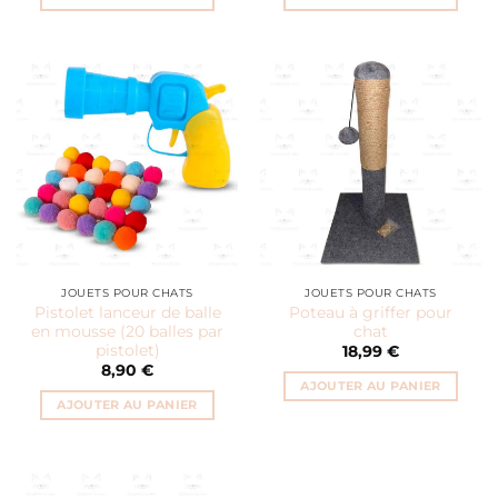
JOUETS POUR CHATS
JOUETS POUR CHATS
Pistolet lanceur de balle
Poteau à griffer pour
en mousse (20 balles par
chat
pistolet)
18,99
€
8,90
€
AJOUTER AU PANIER
AJOUTER AU PANIER