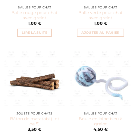
BALLES POUR CHAT
BALLES POUR CHAT
Balle rouge pour chat
Balle verte pour chat
avec grelot
avec grelot
1,00
€
1,00
€
LIRE LA SUITE
AJOUTER AU PANIER
JOUETS POUR CHATS
BALLES POUR CHAT
Bâton de matatabi (Lot
Boule en laine bleu à
de 5)
grelot
3,50
€
4,50
€